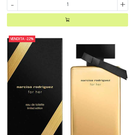
-
+
VENDITA
-22%