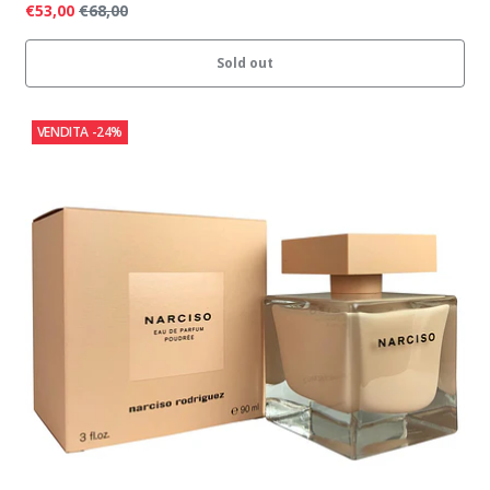
€53,00
€68,00
Sold out
VENDITA
-24%