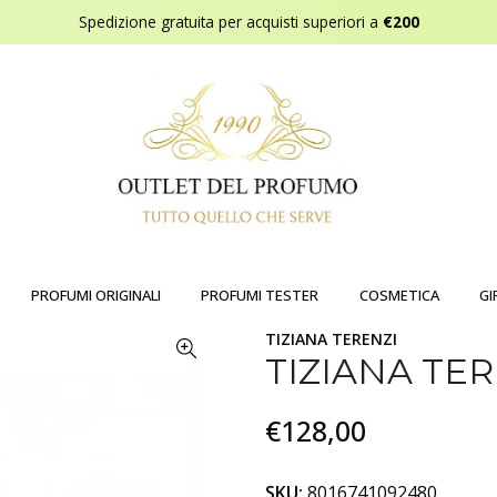
Spedizione gratuita per acquisti superiori a
€200
PROFUMI ORIGINALI
PROFUMI TESTER
COSMETICA
GI
TIZIANA TERENZI
TIZIANA TE
€128,00
SKU:
8016741092480