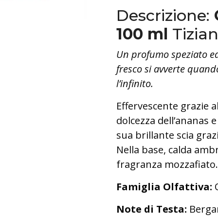
Descrizione:
100 ml
Tizian
Un profumo speziato ed
fresco si avverte quando
l’infinito.
Effervescente grazie 
dolcezza dell’ananas e
sua brillante scia graz
Nella base, calda am
fragranza mozzafiato.
Famiglia Olfattiva:
O
Note di Testa:
Bergam