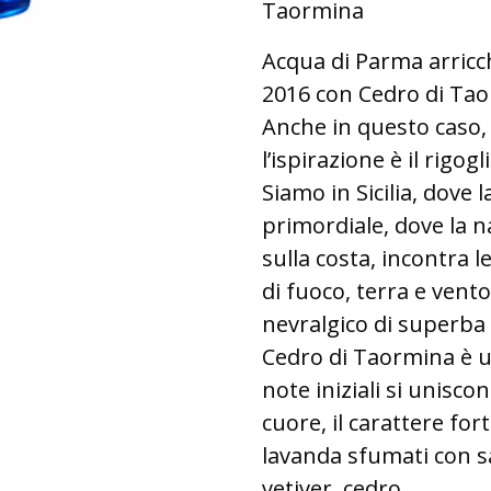
Taormina
Acqua di Parma arricch
2016 con Cedro di Ta
Anche in questo caso, 
l’ispirazione è il rig
Siamo in Sicilia, dove 
primordiale, dove la na
sulla costa, incontra l
di fuoco, terra e ven
nevralgico di superba 
Cedro di Taormina è u
note iniziali si unisco
cuore, il carattere for
lavanda sfumati con sa
vetiver, cedro.