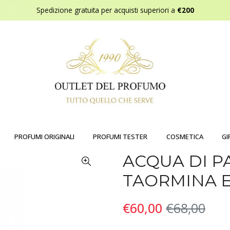
Spedizione gratuita per acquisti superiori a
€200
PROFUMI ORIGINALI
PROFUMI TESTER
COSMETICA
GI
ACQUA DI P
TAORMINA E
€60,00
€68,00