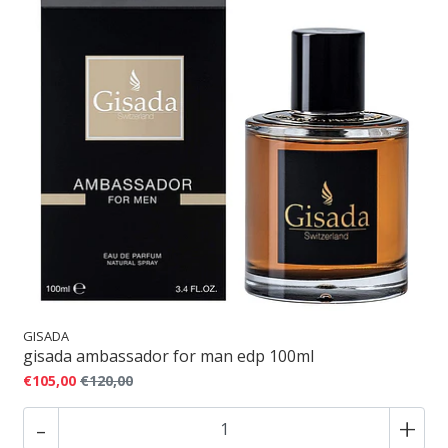
GISADA
gisada ambassador for man edp 100ml
€105,00
€120,00
-
+