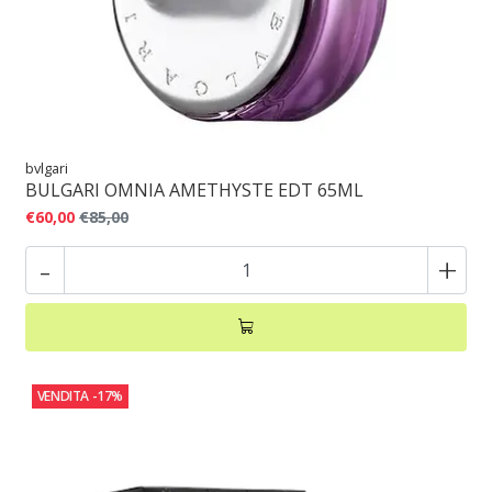
bvlgari
BULGARI OMNIA AMETHYSTE EDT 65ML
€60,00
€85,00
-
+
VENDITA
-17%