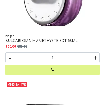
bvlgari
BULGARI OMNIA AMETHYSTE EDT 65ML
€60,00
€85,00
-
+
VENDITA
-17%