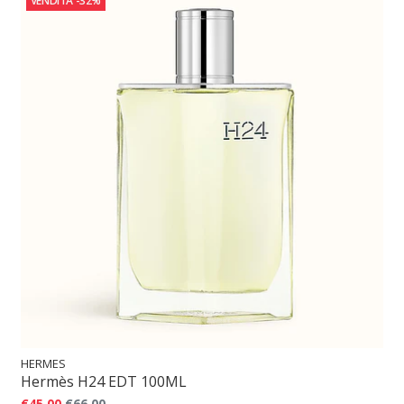
VENDITA
-32%
HERMES
Hermès H24 EDT 100ML
€45,00
€66,00