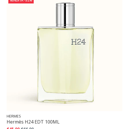
VENDITA
-32%
HERMES
Hermès H24 EDT 100ML
€45,00
€66,00