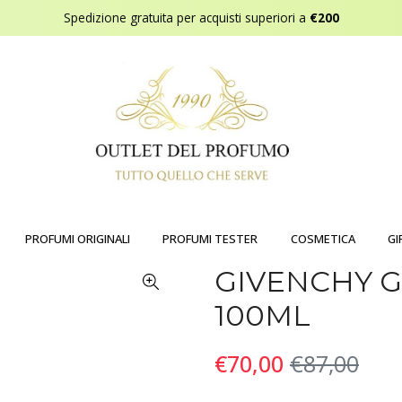
Spedizione gratuita per acquisti superiori a
€200
PROFUMI ORIGINALI
PROFUMI TESTER
COSMETICA
GI
GIVENCHY 
100ML
€70,00
€87,00