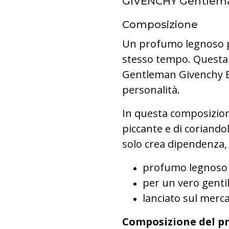
GIVENCHY Gentlema
Composizione
Un profumo legnoso pe
stesso tempo. Questa
Gentleman Givenchy Bo
personalità.
In questa composizion
piccante e di coriando
solo crea dipendenza, 
profumo legnoso
per un vero gent
lanciato sul merc
Composizione del p