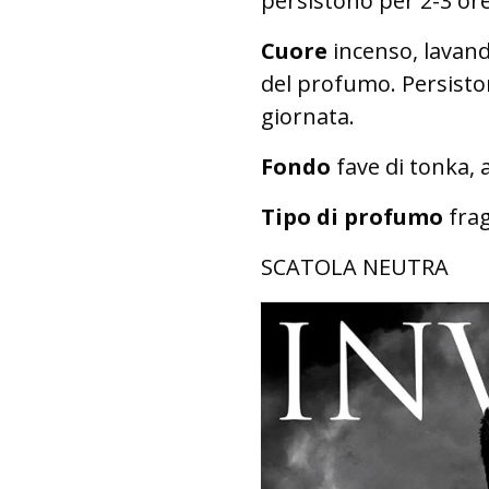
persistono per 2-3 ore
Cuore
incenso, lavand
del profumo. Persistono
giornata.
Fondo
fave di tonka,
Tipo di profumo
fra
SCATOLA NEUTRA