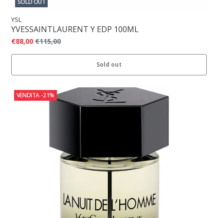
SOLD OUT
YSL
YVESSAINTLAURENT Y EDP 100ML
€88,00
€115,00
Sold out
VENDITA
-21%