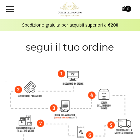
0
Spedizione gratuita per acquisti superiori a
€200
segui il tuo ordine