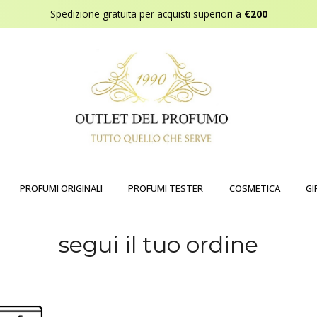
Spedizione gratuita per acquisti superiori a
€200
PROFUMI ORIGINALI
PROFUMI TESTER
COSMETICA
GI
segui il tuo ordine