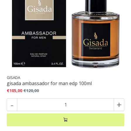
GISADA
gisada ambassador for man edp 100ml
€105,00
€120,00
-
+