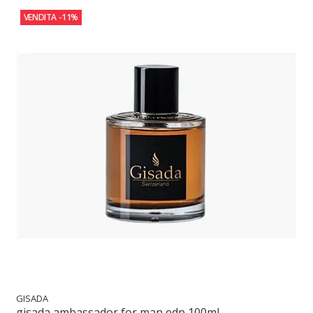
VENDITA
-11%
GISADA
gisada ambassador for man edp 100ml