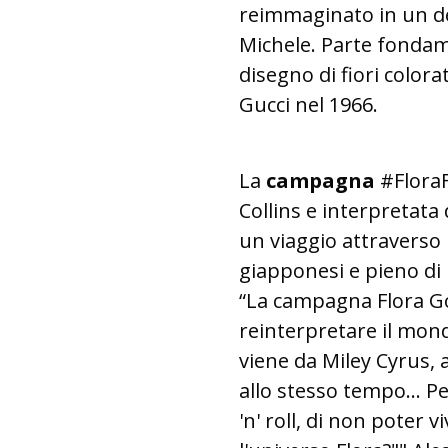
reimmaginato in un des
Michele. Parte fondame
disegno di fiori colora
Gucci nel 1966.
La
campagna
#FloraFa
Collins e interpretata d
un viaggio attraverso
giapponesi e pieno di 
“La campagna Flora G
reinterpretare il mond
viene da Miley Cyrus, a
allo stesso tempo… Per
'n' roll, di non poter