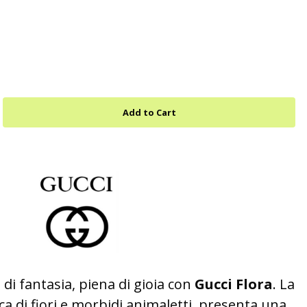
i fantasia, piena di gioia con
Gucci Flora
. La
 di fiori e morbidi animaletti, presenta una