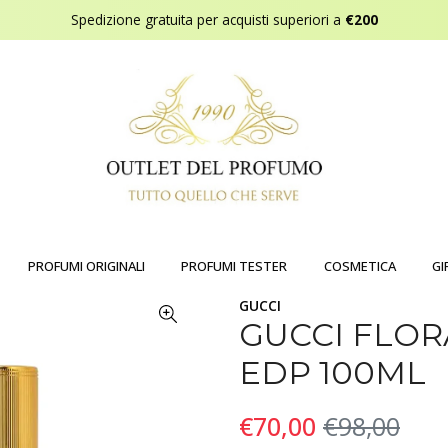
Spedizione gratuita per acquisti superiori a
€200
PROFUMI ORIGINALI
PROFUMI TESTER
COSMETICA
GI
GUCCI
GUCCI FLO
EDP 100ML
€70,00
€98,00