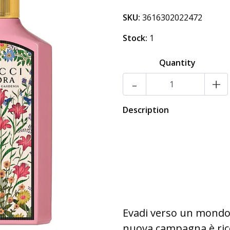
SKU:
3616302022472
Stock:
1
Quantity
-
+
Description
Evadi verso un mondo d
nuova campagna è ricca