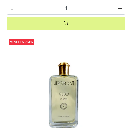
-
+
VENDITA
-14%