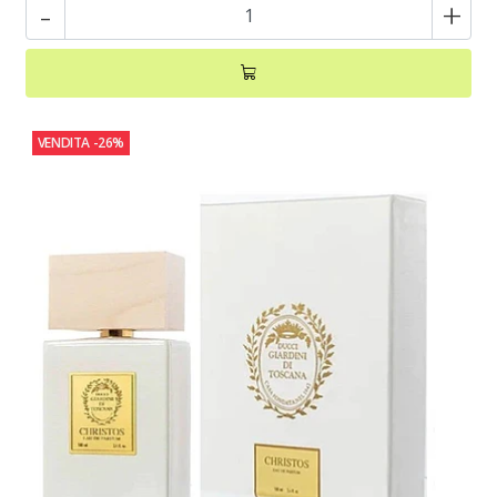
-
+
VENDITA
-26%