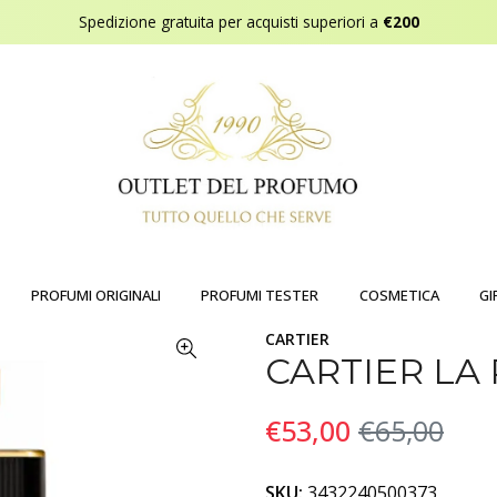
Spedizione gratuita per acquisti superiori a
€200
PROFUMI ORIGINALI
PROFUMI TESTER
COSMETICA
GI
CARTIER
CARTIER LA
€53,00
€65,00
SKU:
3432240500373