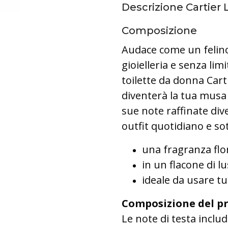
Descrizione Cartier
Composizione
Audace come un felino,
gioielleria e senza lim
toilette da donna Car
diventerà la tua musa 
sue note raffinate div
outfit quotidiano e s
una fragranza flor
in un flacone di l
ideale da usare tu
Composizione del p
Le note di testa inclu