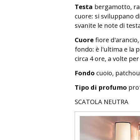
Testa
bergamotto, rab
cuore: si sviluppano d
svanite le note di tes
Cuore
fiore d'arancio
fondo: è l'ultima e la
circa 4 ore, a volte per
Fondo
cuoio, patchou
Tipo di profumo
prof
SCATOLA NEUTRA