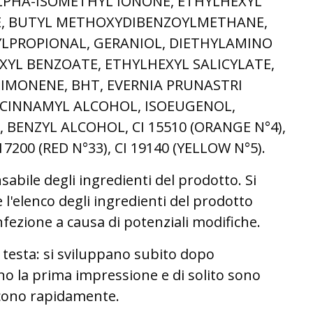
LPHA-ISOMETHYL IONONE, ETHYLHEXYL
, BUTYL METHOXYDIBENZOYLMETHANE,
LPROPIONAL, GERANIOL, DIETHYLAMINO
YL BENZOATE, ETHYLHEXYL SALICYLATE,
LIMONENE, BHT, EVERNIA PRUNASTRI
 CINNAMYL ALCOHOL, ISOEUGENOL,
, BENZYL ALCOHOL, CI 15510 (ORANGE N°4),
 17200 (RED N°33), CI 19140 (YELLOW N°5).
sabile degli ingredienti del prodotto. Si
e l'elenco degli ingredienti del prodotto
fezione a causa di potenziali modifiche.
esta: si sviluppano subito dopo
ano la prima impressione e di solito sono
scono rapidamente.