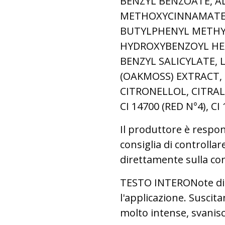
BENZYL BENZOATE, A
METHOXYCINNAMATE
BUTYLPHENYL METHY
HYDROXYBENZOYL HEX
BENZYL SALICYLATE, 
(OAKMOSS) EXTRACT,
CITRONELLOL, CITRAL
CI 14700 (RED N°4), CI
Il produttore è respon
consiglia di controllar
direttamente sulla con
TESTO INTERONote di t
l'applicazione. Suscit
molto intense, svani