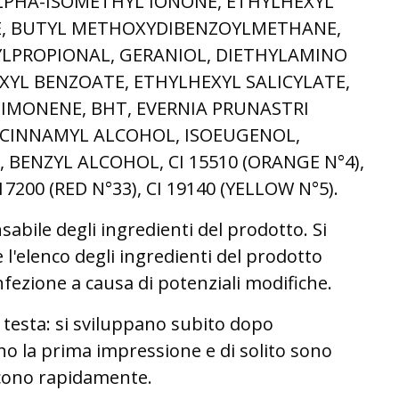
LPHA-ISOMETHYL IONONE, ETHYLHEXYL
, BUTYL METHOXYDIBENZOYLMETHANE,
LPROPIONAL, GERANIOL, DIETHYLAMINO
YL BENZOATE, ETHYLHEXYL SALICYLATE,
LIMONENE, BHT, EVERNIA PRUNASTRI
 CINNAMYL ALCOHOL, ISOEUGENOL,
, BENZYL ALCOHOL, CI 15510 (ORANGE N°4),
 17200 (RED N°33), CI 19140 (YELLOW N°5).
sabile degli ingredienti del prodotto. Si
e l'elenco degli ingredienti del prodotto
fezione a causa di potenziali modifiche.
esta: si sviluppano subito dopo
ano la prima impressione e di solito sono
scono rapidamente.