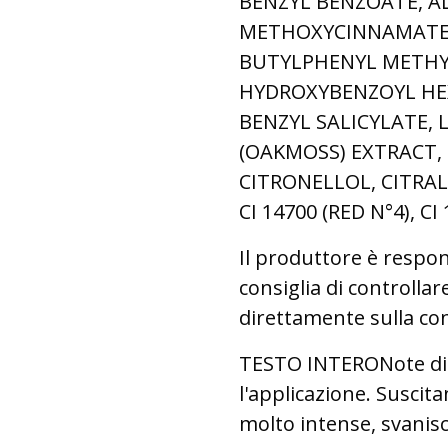
BENZYL BENZOATE, A
METHOXYCINNAMATE
BUTYLPHENYL METHY
HYDROXYBENZOYL HEX
BENZYL SALICYLATE, 
(OAKMOSS) EXTRACT,
CITRONELLOL, CITRAL
CI 14700 (RED N°4), CI
Il produttore è respon
consiglia di controllar
direttamente sulla con
TESTO INTERONote di t
l'applicazione. Suscit
molto intense, svani