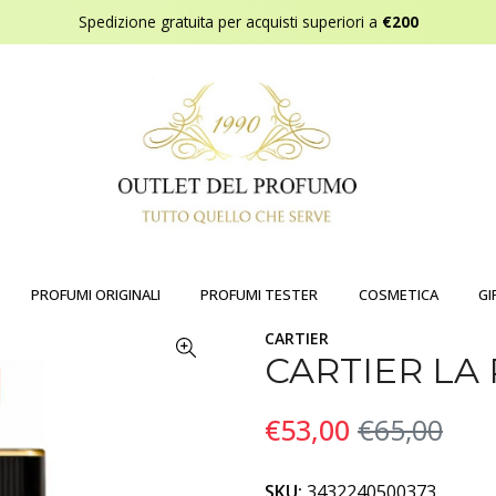
Spedizione gratuita per acquisti superiori a
€200
PROFUMI ORIGINALI
PROFUMI TESTER
COSMETICA
GI
CARTIER
CARTIER LA
€53,00
€65,00
SKU:
3432240500373