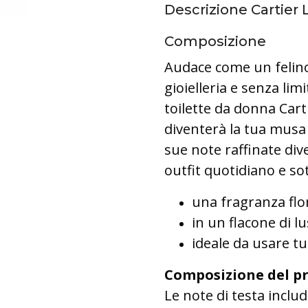
Descrizione Cartier
Composizione
Audace come un felino,
gioielleria e senza lim
toilette da donna Car
diventerà la tua musa 
sue note raffinate div
outfit quotidiano e s
una fragranza flor
in un flacone di l
ideale da usare tu
Composizione del p
Le note di testa inclu