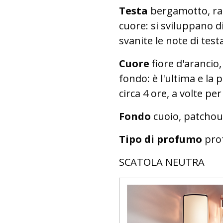
Testa
bergamotto, rab
cuore: si sviluppano d
svanite le note di tes
Cuore
fiore d'arancio
fondo: è l'ultima e la
circa 4 ore, a volte per
Fondo
cuoio, patchou
Tipo di profumo
prof
SCATOLA NEUTRA