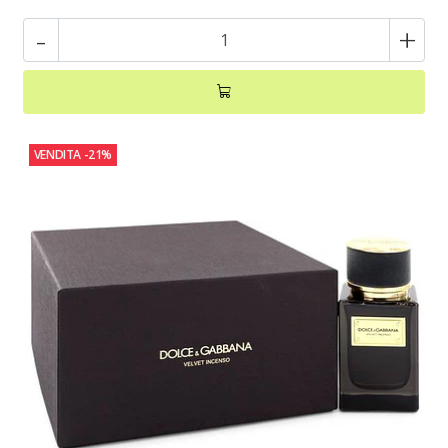
-
+
VENDITA
-21%