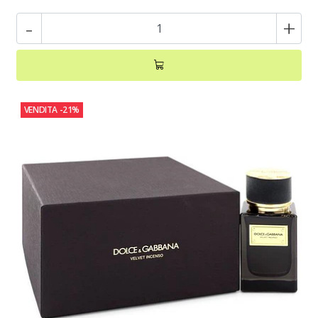
-
+
VENDITA
-21%