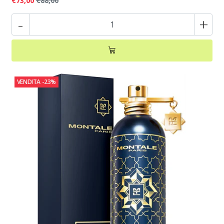
€73,00
€88,00
-
+
VENDITA
-23%