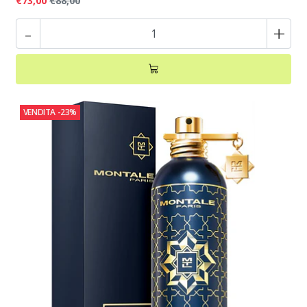
€73,00
€88,00
-
+
VENDITA
-23%