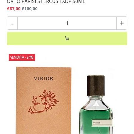
ORTO PARISI STERCUS EXDP 50ML
€87,00
€100,00
-
+
VENDITA
-24%