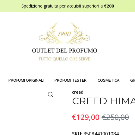
Spedizione gratuita per acquisti superiori a
€200
PROFUMI ORIGINALI
PROFUMI TESTER
COSMETICA
GI
creed
CREED HIMA
€129,00
€250,00
SKU:
3508441001084