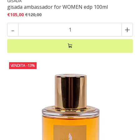
GISADA
gisada ambassador for WOMEN edp 100ml
€105,00
€120,00
-
+
VENDITA
-13%