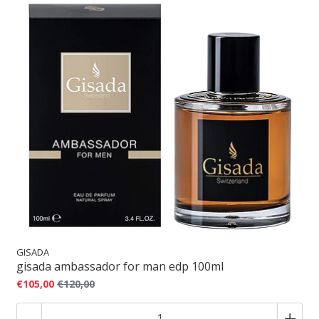
GISADA
gisada ambassador for man edp 100ml
€105,00
€120,00
-
+