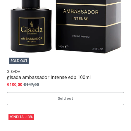
SOLD OUT
GISADA
gisada ambassador intense edp 100ml
€130,00
€147,00
Sold out
VENDITA
-13%