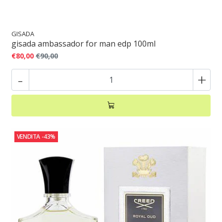
GISADA
gisada ambassador for man edp 100ml
€80,00
€90,00
-
+
VENDITA
-43%