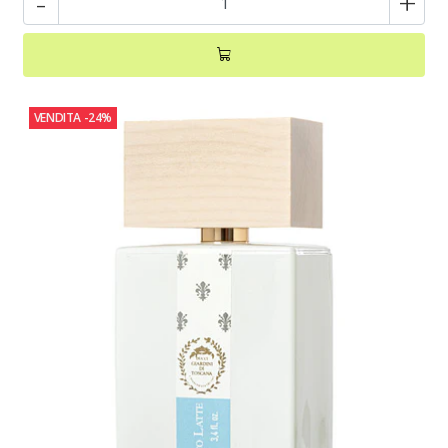
-
+
VENDITA
-24%