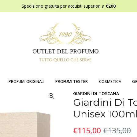
Spedizione gratuita per acquisti superiori a
€200
PROFUMI ORIGINALI
PROFUMI TESTER
COSMETICA
GI
GIARDINI DI TOSCANA
Giardini Di
Unisex 100m
€115,00
€135,00