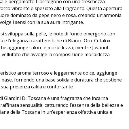
osa e bergamotto ti accolgono con una freschezza
tocco vibrante e speziato alla fragranza. Questa apertura
 cuore dominato da pepe nero e rosa, creando un’armonia
volge i sensi con la sua aura intrigante.
i sviluppa sulla pelle, le note di fondo emergono con
tà e l’eleganza caratteristiche di Bianco Oro. Cetalox
che aggiunge calore e morbidezza, mentre Javanol
e vellutato che avvolge la composizione morbidezza
atteristico aroma terroso e leggermente dolce, aggiunge
a base, fornendo una base solida e duratura che sostiene
a sua presenza calda e confortante.
i Giardini Di Toscana è una fragranza che incarna
raffinata sensualità, catturando l’essenza della bellezza e
aliana della Toscana in un’esperienza olfattiva unica e