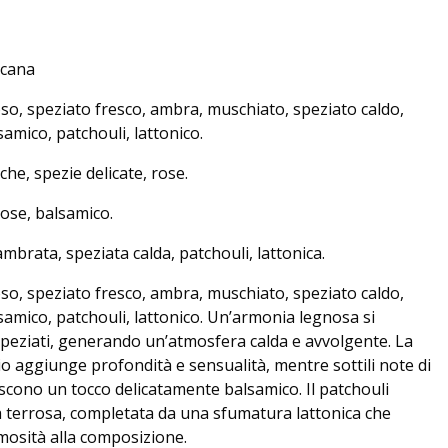
scana
o, speziato fresco, ambra, muschiato, speziato caldo,
amico, patchouli, lattonico.
he, spezie delicate, rose.
ose, balsamico.
rata, speziata calda, patchouli, lattonica.
o, speziato fresco, ambra, muschiato, speziato caldo,
samico, patchouli, lattonico. Un’armonia legnosa si
 speziati, generando un’atmosfera calda e avvolgente. La
 aggiunge profondità e sensualità, mentre sottili note di
scono un tocco delicatamente balsamico. Il patchouli
ca terrosa, completata da una sfumatura lattonica che
osità alla composizione.