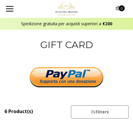
0
Spedizione gratuita per acquisti superiori a
€200
GIFT CARD
6 Product(s)
Filters