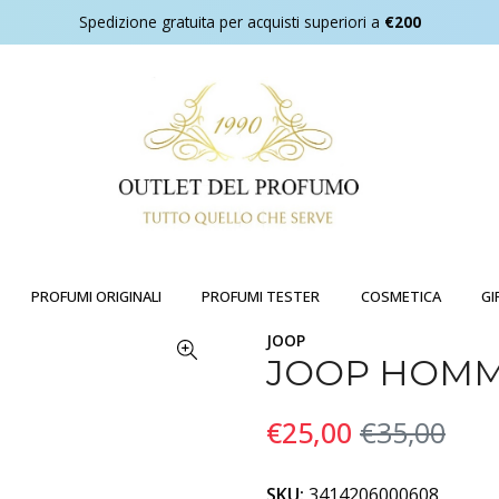
Spedizione gratuita per acquisti superiori a
€200
PROFUMI ORIGINALI
PROFUMI TESTER
COSMETICA
GI
JOOP
JOOP HOMM
€25,00
€35,00
SKU:
3414206000608