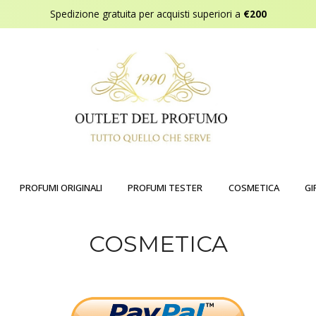
Spedizione gratuita per acquisti superiori a
€200
PROFUMI ORIGINALI
PROFUMI TESTER
COSMETICA
GI
COSMETICA