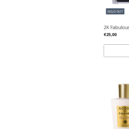
SOLD OUT
2K Fabulous
€25,00