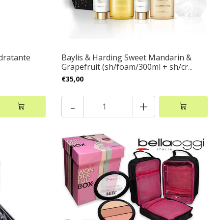
dratante
Baylis & Harding Sweet Mandarin &
Grapefruit (sh/foam/300ml + sh/cr...
€35,00
-
+