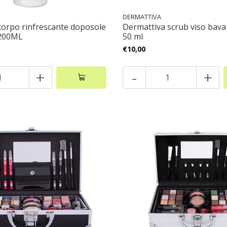
DERMATTIVA
 corpo rinfrescante doposole
Dermattiva scrub viso bava
 200ML
50 ml
€10,00
+
-
+