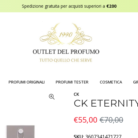
Spedizione gratuita per acquisti superiori a
€200
PROFUMI ORIGINALI
PROFUMI TESTER
COSMETICA
GI
CK
CK ETERNIT
€55,00
€70,00
SKU:
3607341471727