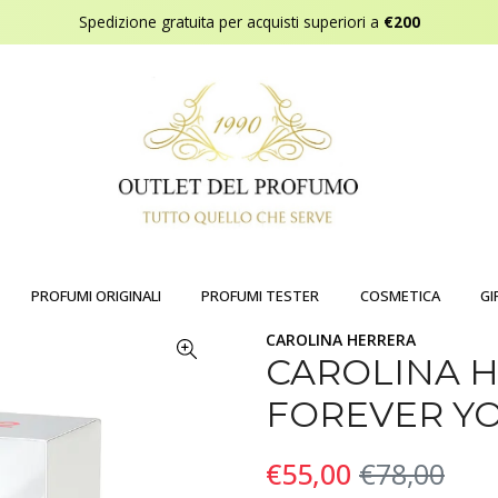
Spedizione gratuita per acquisti superiori a
€200
PROFUMI ORIGINALI
PROFUMI TESTER
COSMETICA
GI
CAROLINA HERRERA
CAROLINA H
FOREVER Y
€55,00
€78,00