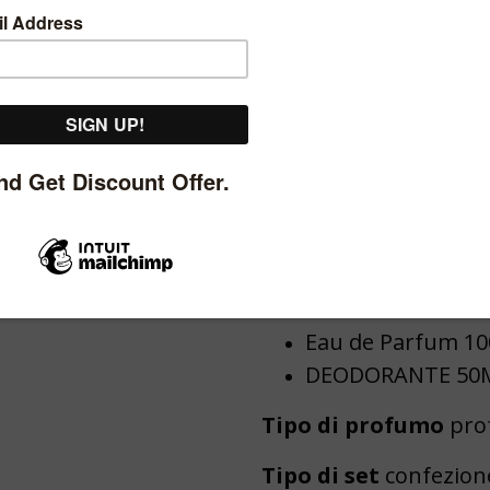
Stai cercando il regalo
tua mamma? Il kit di
dipingerà sicuramente 
Caratteristiche:
i cosmetici profu
eccellente come r
rende felici tutte
Il set contiene:
Eau de Parfum 10
DEODORANTE 50
Tipo di profumo
pro
Tipo di set
confezion