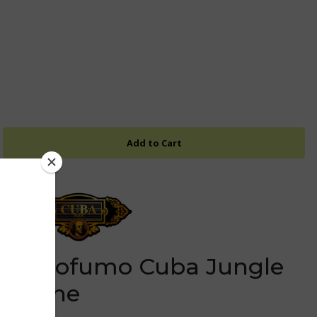
 del profumo Cuba Jungle
izione