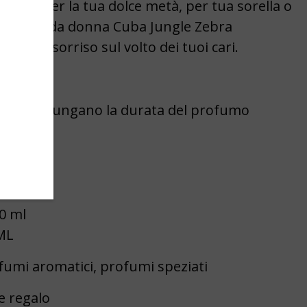
 ideale per la tua dolce metà, per tua sorella o
 profumi da donna Cuba Jungle Zebra
un bel sorriso sul volto dei tuoi cari.
mati prolungano la durata del profumo
egalo
 le donne
0 ml
ML
fumi aromatici, profumi speziati
e regalo