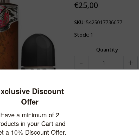
€25,00
SKU:
5425017736677
Stock:
1
Quantity
-
+
Description
Descrizione
ZebraCompos