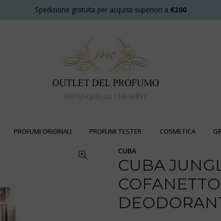
Spedizione gratuita per acquisti superiori a
€200
PROFUMI ORIGINALI
PROFUMI TESTER
COSMETICA
GI
CUBA
CUBA JUNG
COFANETTO 
DEODORANT