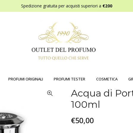
Spedizione gratuita per acquisti superiori a
€200
PROFUMI ORIGINALI
PROFUMI TESTER
COSMETICA
GI
Acqua di Po
100ml
€50,00