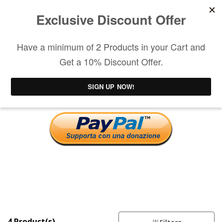
0
Spedizione gratuita per acquisti superiori a
€200
ELETTRONICA
4 Product(s)