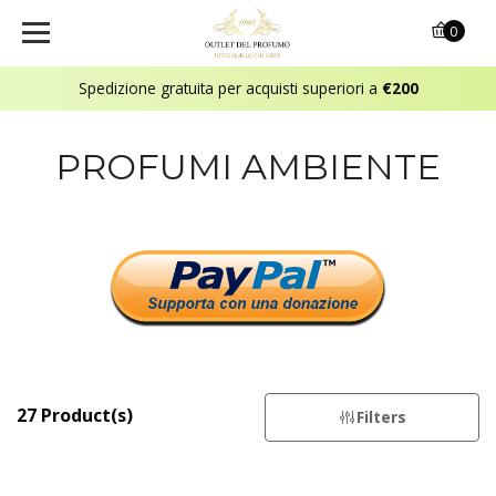
0
Spedizione gratuita per acquisti superiori a
€200
PROFUMI AMBIENTE
27 Product(s)
Filters