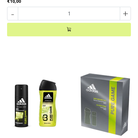
€10,00
-
+