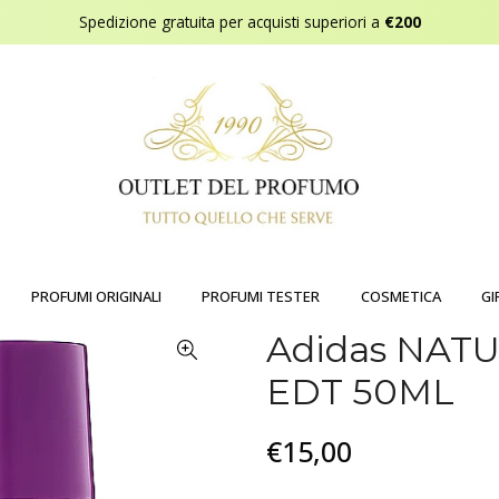
Spedizione gratuita per acquisti superiori a
€200
PROFUMI ORIGINALI
PROFUMI TESTER
COSMETICA
GI
Adidas NATU
EDT 50ML
€15,00