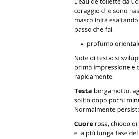
L’eau de toilette da uom
coraggio che sono nasc
mascolinità esaltando
passo che fai.
profumo oriental
Note di testa: si svil
prima impressione e d
rapidamente.
Testa
bergamotto, agr
solito dopo pochi minu
Normalmente persisto
Cuore
rosa, chiodo di
e la più lunga fase de