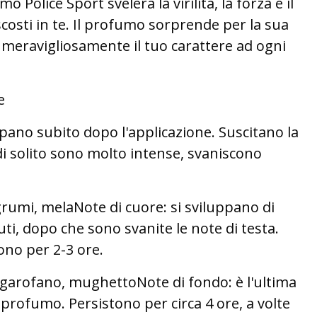
o Police Sport svelerà la virilità, la forza e il
osti in te. Il profumo sorprende per la sua
 meravigliosamente il tuo carattere ad ogni
e
uppano subito dopo l'applicazione. Suscitano la
i solito sono molto intense, svaniscono
umi, melaNote di cuore: si sviluppano di
ti, dopo che sono svanite le note di testa.
no per 2-3 ore.
 garofano, mughettoNote di fondo: è l'ultima
l profumo. Persistono per circa 4 ore, a volte