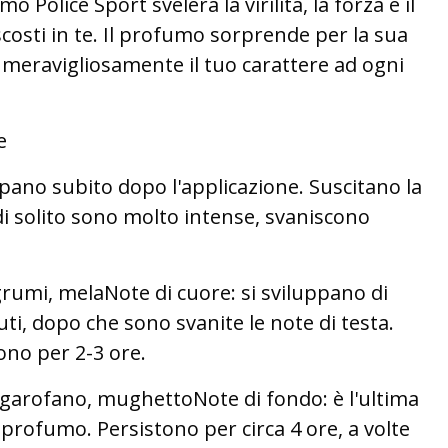
o Police Sport svelerà la virilità, la forza e il
osti in te. Il profumo sorprende per la sua
 meravigliosamente il tuo carattere ad ogni
e
uppano subito dopo l'applicazione. Suscitano la
i solito sono molto intense, svaniscono
umi, melaNote di cuore: si sviluppano di
ti, dopo che sono svanite le note di testa.
no per 2-3 ore.
 garofano, mughettoNote di fondo: è l'ultima
l profumo. Persistono per circa 4 ore, a volte