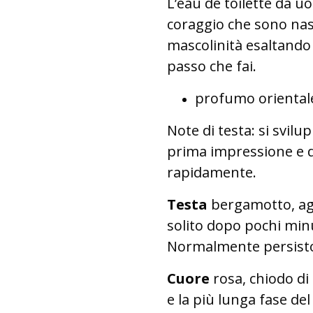
L’eau de toilette da uom
coraggio che sono nasc
mascolinità esaltando
passo che fai.
profumo oriental
Note di testa: si svil
prima impressione e d
rapidamente.
Testa
bergamotto, agr
solito dopo pochi minu
Normalmente persisto
Cuore
rosa, chiodo di
e la più lunga fase de