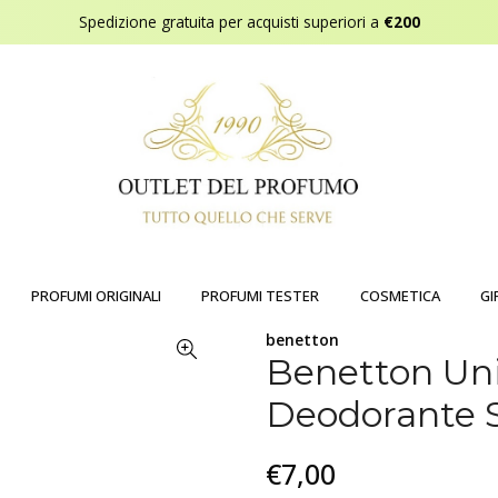
Spedizione gratuita per acquisti superiori a
€200
PROFUMI ORIGINALI
PROFUMI TESTER
COSMETICA
GI
benetton
Benetton Uni
Deodorante 
€7,00