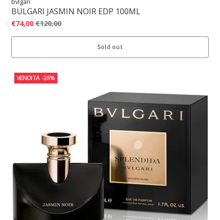
bvlgari
BULGARI JASMIN NOIR EDP 100ML
€74,00
€120,00
Sold out
VENDITA
-26%