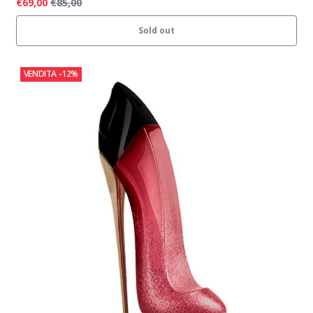
€69,00
€85,00
Sold out
VENDITA
-12%