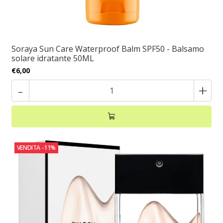
Soraya Sun Care Waterproof Balm SPF50 - Balsamo
solare idratante 50ML
€6,00
-
+
VENDITA
-11%