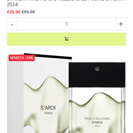
2024
€35,00
€55,00
-
+
VENDITA
-33%