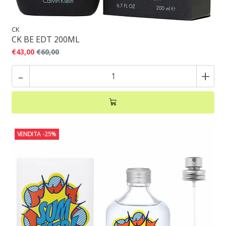
CK
CK BE EDT 200ML
€43,00
€60,00
-
+
VENDITA
-25%