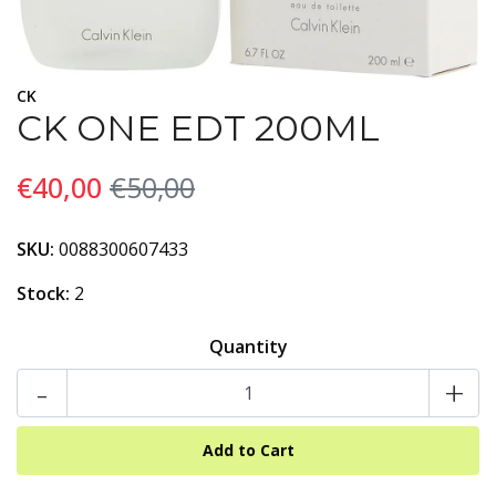
CK
CK ONE EDT 200ML
€40,00
€50,00
SKU:
0088300607433
Stock:
2
Quantity
-
+