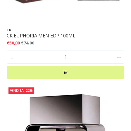
CK
CK EUPHORIA MEN EDP 100ML
€50,00
€74,00
-
+
VENDITA
-22%