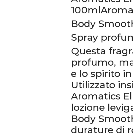
100mlAromat
Body Smooth
Spray profum
Questa fragr
profumo, ma 
e lo spirito i
Utilizzato in
Aromatics El
lozione levi
Body Smoothe
durature di 