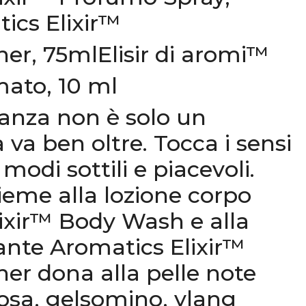
ics Elixir™
er, 75mlElisir di aromi™
ato, 10 ml
anza non è solo un
va ben oltre.
Tocca i sensi
n modi sottili e piacevoli.
sieme alla lozione corpo
ixir™ Body Wash e alla
gante Aromatics Elixir™
r dona alla pelle note
rosa, gelsomino, ylang