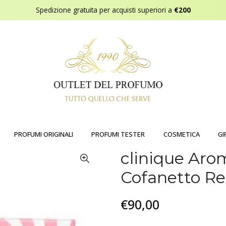
Spedizione gratuita per acquisti superiori a
€200
PROFUMI ORIGINALI
PROFUMI TESTER
COSMETICA
GI
clinique Arom
Cofanetto Re
€90,00