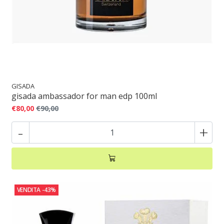
GISADA
gisada ambassador for man edp 100ml
€80,00
€90,00
-
+
VENDITA
-43%