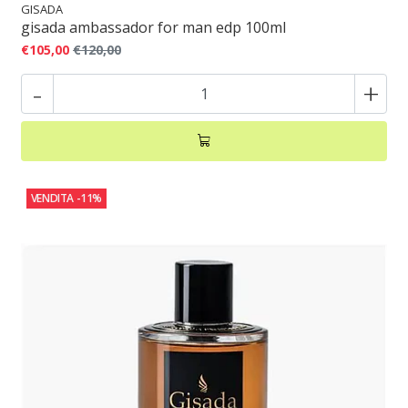
GISADA
gisada ambassador for man edp 100ml
€105,00
€120,00
-
+
VENDITA
-11%