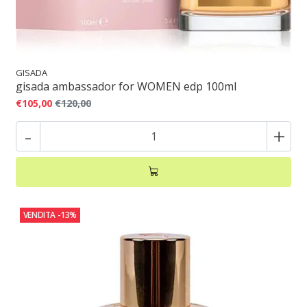
GISADA
gisada ambassador for WOMEN edp 100ml
€105,00
€120,00
-
+
VENDITA
-13%