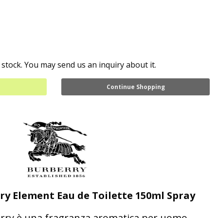
 stock. You may send us an inquiry about it.
Continue Shopping
ry Element Eau de Toilette 150ml Spray
erry è una fragranza aromatica per uomo.