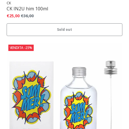
CK
CK IN2U him 100ml
€25,00
€36,00
Sold out
VENDITA
-25%