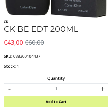
CK
CK BE EDT 200ML
€43,00
€60,00
SKU:
088300104437
Stock:
1
Quantity
-
+