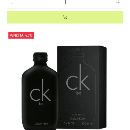
-
+
VENDITA
-29%