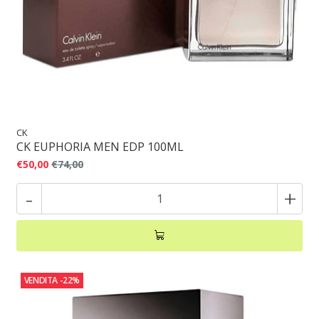
CK
CK EUPHORIA MEN EDP 100ML
€50,00
€74,00
-
+
VENDITA
-22%