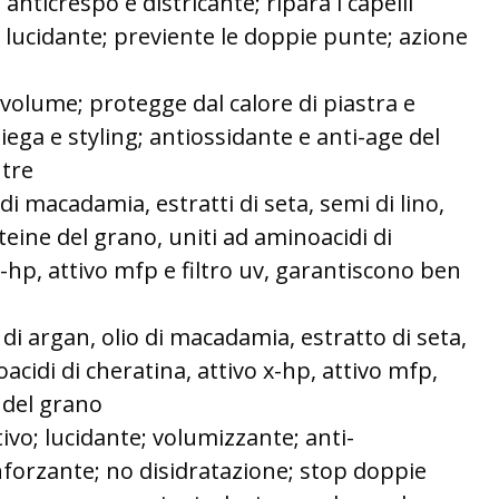
anticrespo e districante; ripara i capelli
to lucidante; previente le doppie punte; azione
olume; protegge dal calore di piastra e
ega e styling; antiossidante e anti-age del
utre
 di macadamia, estratti di seta, semi di lino,
eine del grano, uniti ad aminoacidi di
x-hp, attivo mfp e filtro uv, garantiscono ben
io di argan, olio di macadamia, estratto di seta,
oacidi di cheratina, attivo x-hp, attivo mfp,
e del grano
ivo; lucidante; volumizzante; anti-
nforzante; no disidratazione; stop doppie