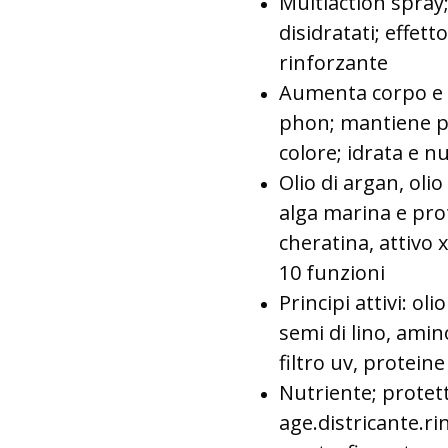
Multiaction spray; 
disidratati; effet
rinforzante
Aumenta corpo e v
phon; mantiene pi
colore; idrata e n
Olio di argan, olio
alga marina e prot
cheratina, attivo 
10 funzioni
Principi attivi: ol
semi di lino, amin
filtro uv, protein
Nutriente; protett
age.districante.ri