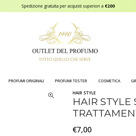
Spedizione gratuita per acquisti superiori a
€200
PROFUMI ORIGINALI
PROFUMI TESTER
COSMETICA
GI
HAIR STYLE
HAIR STYLE S
TRATTAMENT
€7,00